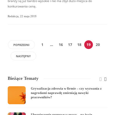
branży są już bardzo wysokie i nie ma zbyt dużo miejsca do
konkurowania ceną.
Redakcja
,
22 maja 2019
1
…
16
17
18
19
20
POPRZEDNI
NASTĘPNY
Bieżące Tematy
Grywalizacja zdrowia w firmie – czy wyzwania z
nagrodami naprawdę zmieniają nawyki
pracowników?
Ubezpieczenie grupowe w pracy – na życie,