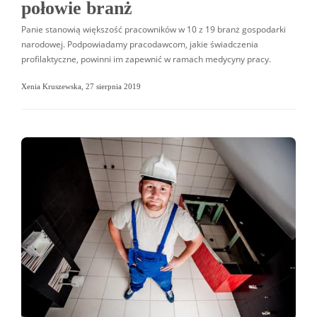
połowie branż
Panie stanowią większość pracowników w 10 z 19 branż gospodarki
narodowej. Podpowiadamy pracodawcom, jakie świadczenia
profilaktyczne, powinni im zapewnić w ramach medycyny pracy.
Xenia Kruszewska
,
27 sierpnia 2019