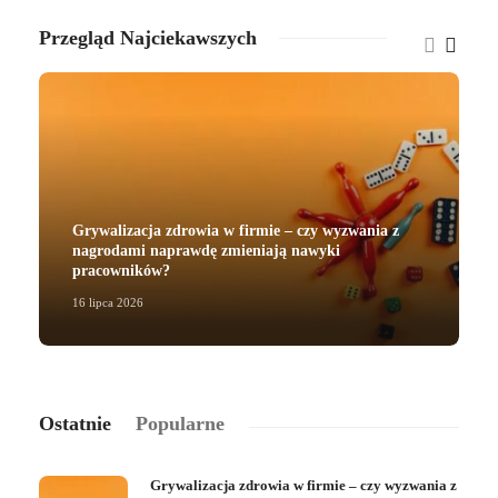
Przegląd Najciekawszych
Grywalizacja zdrowia w firmie – czy wyzwania z
nagrodami naprawdę zmieniają nawyki
pracowników?
16 lipca 2026
2
Ostatnie
Popularne
Grywalizacja zdrowia w firmie – czy wyzwania z