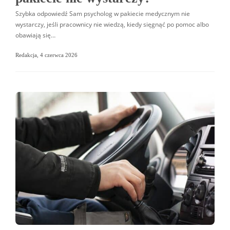
Szybka odpowiedź Sam psycholog w pakiecie medycznym nie
wystarczy, jeśli pracownicy nie wiedzą, kiedy sięgnąć po pomoc albo
obawiają się…
Redakcja
,
4 czerwca 2026