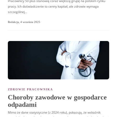
Pracownicy 50 plus stanowią coraz większą grupę na polskim rynku
pracy. Ich doświadczenie to cenny kapitał, ale zdrowie wymaga
szczególnej…
Redakcja
,
4 września 2025
ZDROWIE PRACOWNIKA
Choroby zawodowe w gospodarce
odpadami
Mimo że dane statystyczne (z 2024 roku), pokazują, że wskaźnik