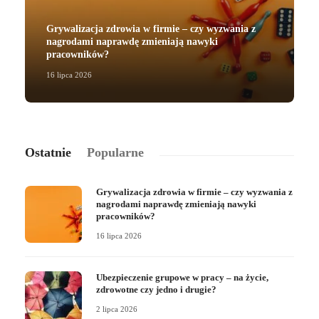
Grywalizacja zdrowia w firmie – czy wyzwania z
nagrodami naprawdę zmieniają nawyki
pracowników?
16 lipca 2026
2
Ostatnie
Popularne
Grywalizacja zdrowia w firmie – czy wyzwania z
nagrodami naprawdę zmieniają nawyki
pracowników?
16 lipca 2026
Ubezpieczenie grupowe w pracy – na życie,
zdrowotne czy jedno i drugie?
2 lipca 2026