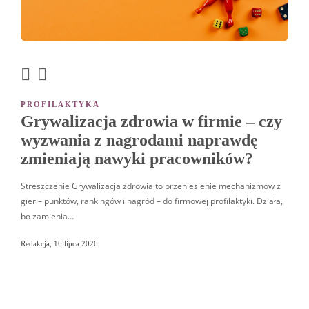
PROFILAKTYKA
UBE
–
Grywalizacja zdrowia w firmie – czy
Ub
wyzwania z nagrodami naprawdę
ży
zmieniają nawyki pracowników?
Stre
rodza
Streszczenie Grywalizacja zdrowia to przeniesienie mechanizmów z
rodzi
albo
gier – punktów, rankingów i nagród – do firmowej profilaktyki. Działa,
bo zamienia…
Redak
Redakcja
,
16 lipca 2026