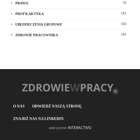
55
PRAWO
161
PROFILAKTYKA
102
UBEZPIECZENIA GRUPOWE
191
ZDROWIE PRACOWNIKA
O NAS
ODWIEDŹ NASZĄ STRONĘ
ZNAJDŹ NAS NA LINKEDIN
wdrożenie
INTERACTIVO