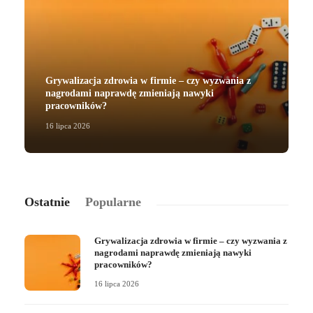
Grywalizacja zdrowia w firmie – czy wyzwania z
nagrodami naprawdę zmieniają nawyki
pracowników?
16 lipca 2026
2
Ostatnie
Popularne
Grywalizacja zdrowia w firmie – czy wyzwania z
nagrodami naprawdę zmieniają nawyki
pracowników?
16 lipca 2026