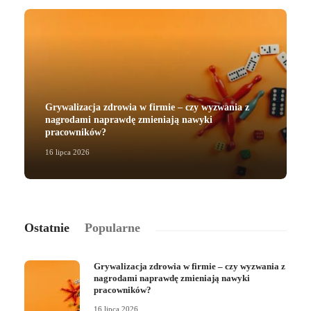
Grywalizacja zdrowia w firmie – czy wyzwania z
nagrodami naprawdę zmieniają nawyki
pracowników?
16 lipca 2026
2
Ostatnie
Popularne
Grywalizacja zdrowia w firmie – czy wyzwania z
nagrodami naprawdę zmieniają nawyki
pracowników?
16 lipca 2026