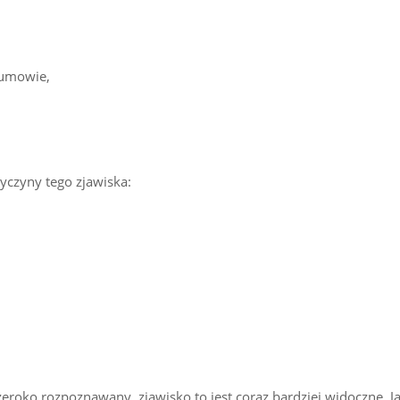
 umowie,
zyczyny tego zjawiska:
szeroko rozpoznawany, zjawisko to jest coraz bardziej widoczne. J