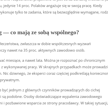
, jedynie 14 proc. Polaków angażuje się w swoją pracę. Kiedy
ykonuje tylko te zadania, które są bezwzględnie wymagane, rodz
g — co mają ze sobą wspólnego?
ołeczeństwa, zwłaszcza w dobie współczesnych wyzwań
otyczy nawet na 35 proc. aktywnych zawodowo osób.
ać miesiące, a nawet lata. Można je rozpoznać po chronicznym
a z wykonywanej pracy. W skrajnych przypadkach może prowadzi
Nic dziwnego, że eksperci coraz częściej podkreślają konieczno
 prywatnym.
e być jednym z głównych czynników prowadzących do cichej
nacji są podobne. Osoby doświadczające wypalenia zawodowego
i i pozbawione wsparcia ze strony pracodawcy. W takiej sytuacji