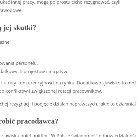
ukać innej pracy, mogą po prostu cicho rezygnować, czyli
 zawodowe.
 jej skutki?
ażne:
żowania personelu,
atkowych projektów i inicjatyw.
i i utraty konkurencyjności na rynku. Dodatkowo zjawisko to moż
o konfliktów i zwiększonej rotacji pracowników.
ej rezygnacji i podjęcie działań naprawczych. Jakie to działania?
robić pracodawca?
 zjawisku quiet quitting. W Polsce świadomość odpowiedzialnośc