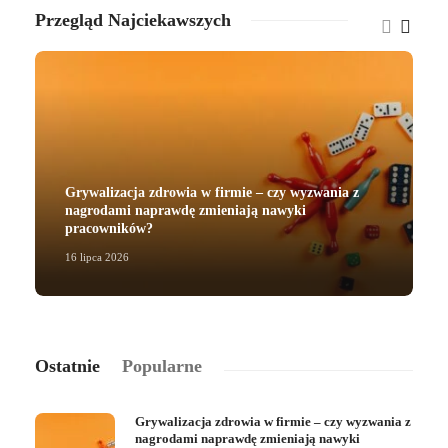
Przegląd Najciekawszych
Grywalizacja zdrowia w firmie – czy wyzwania z
nagrodami naprawdę zmieniają nawyki
pracowników?
16 lipca 2026
2
Ostatnie
Popularne
Grywalizacja zdrowia w firmie – czy wyzwania z
nagrodami naprawdę zmieniają nawyki