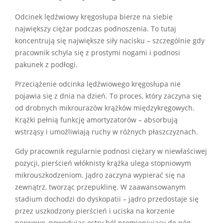
Odcinek lędźwiowy kręgosłupa bierze na siebie
największy ciężar podczas podnoszenia. To tutaj
koncentrują się największe siły nacisku – szczególnie gdy
pracownik schyla się z prostymi nogami i podnosi
pakunek z podłogi.
Przeciążenie odcinka lędźwiowego kręgosłupa nie
pojawia się z dnia na dzień. To proces, który zaczyna się
od drobnych mikrourazów krążków międzykręgowych.
Krążki pełnią funkcję amortyzatorów – absorbują
wstrząsy i umożliwiają ruchy w różnych płaszczyznach.
Gdy pracownik regularnie podnosi ciężary w niewłaściwej
pozycji, pierścień włóknisty krążka ulega stopniowym
mikrouszkodzeniom. Jądro zaczyna wypierać się na
zewnątrz, tworząc przepuklinę. W zaawansowanym
stadium dochodzi do dyskopatii – jądro przedostaje się
przez uszkodzony pierścień i uciska na korzenie
nerwowe, powodując ostry ból promieniujący do nóg.