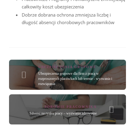
całkowity koszt ubezpieczenia
Dobrze dobrana ochrona zmniejsza liczbę i
długość absencji chorobowych pracowników
UBEZPIECZENIA GRUPOWE
Ubezpieczenia grupowe dla firm z pracą w
rozproszonych placówkach lub terenie - wyzwania i
rozwiązania
ZDROWIE PRACOWNIKA
Silversi na rynku pracy – wyzwania zdrowotne