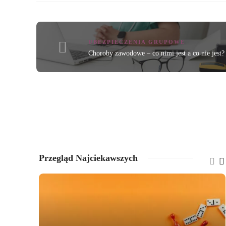
UBEZPIECZENIA GRUPOWE
Choroby zawodowe – co nimi jest a co nie jest?
Przegląd Najciekawszych