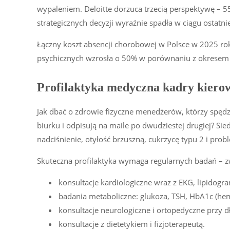
wypaleniem. Deloitte dorzuca trzecią perspektywę –
strategicznych decyzji wyraźnie spadła w ciągu ostatni
Łączny koszt absencji chorobowej w Polsce w 2025 rok
psychicznych wzrosła o 50% w porównaniu z okresem
Profilaktyka medyczna kadry kiero
Jak dbać o zdrowie fizyczne menedżerów, którzy spędz
biurku i odpisują na maile po dwudziestej drugiej? Si
nadciśnienie, otyłość brzuszną, cukrzycę typu 2 i pro
Skuteczna profilaktyka wymaga regularnych badań – zw
konsultacje kardiologiczne wraz z EKG, lipidog
badania metaboliczne: glukoza, TSH, HbA1c (he
konsultacje neurologiczne i ortopedyczne przy d
konsultacje z dietetykiem i fizjoterapeutą.