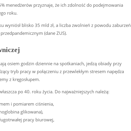
 55% menedżerów przyznaje, że ich zdolność do podejmowania
ego roku.
u wyniósł blisko 35 mld zł, a liczba zwolnień z powodu zaburzeń
 przedpandemicznym (dane ZUS).
wniczej
ają osiem godzin dziennie na spotkaniach, jedzą obiady przy
edzący tryb pracy w połączeniu z przewlekłym stresem napędza
blemy z kręgosłupem.
łaszcza po 40. roku życia. Do najważniejszych należą:
ramem i pomiarem ciśnienia,
moglobina glikowana),
ługotrwałej pracy biurowej,