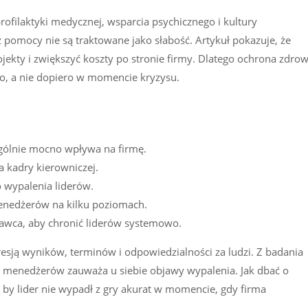
filaktyki medycznej, wsparcia psychicznego i kultury
z pomocy nie są traktowane jako słabość. Artykuł pokazuje, że
jekty i zwiększyć koszty po stronie firmy. Dlatego ochrona zdrow
, a nie dopiero w momencie kryzysu.
gólnie mocno wpływa na firmę.
a kadry kierowniczej.
o wypalenia liderów.
menedżerów na kilku poziomach.
dawca, aby chronić liderów systemowo.
sją wyników, terminów i odpowiedzialności za ludzi. Z badania
 i menedżerów zauważa u siebie objawy wypalenia. Jak dbać o
by lider nie wypadł z gry akurat w momencie, gdy firma