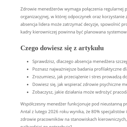
Zdrowie menedżerów wymaga połączenia regularnej pro
organizacyjnej, w której odpoczynek oraz korzystanie 
absencja lidera może zatrzymać decyzje, spowolnić pro
kadry kierowniczej powinna być planowana systemowo
Czego dowiesz się z artykułu
Sprawdzisz, dlaczego absencja menedżera szcze
Poznasz najważniejsze badania profilaktyczne dl
Zrozumiesz, jak przeciążenie i stres prowadzą d
Dowiesz się, jak wspierać zdrowie psychiczne 
Zobaczysz, jakie działania może wdrożyć praco
Współczesny menedżer funkcjonuje pod nieustanną pre
Antal z lutego 2026 roku wynika, że 80% specjalistów
zdrowie pracowników na stanowiskach kierowniczych, 
najbardziej go potrzebuje?