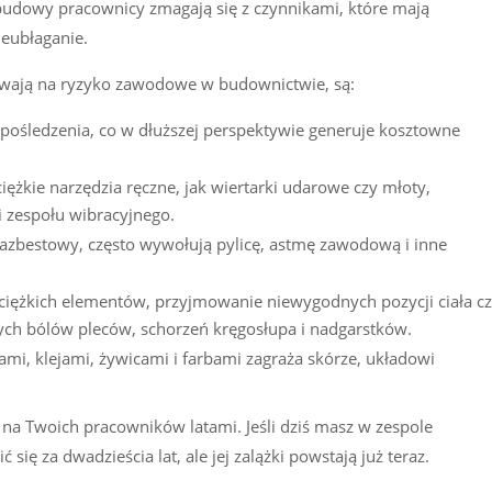
budowy pracownicy zmagają się z czynnikami, które mają
ieubłaganie.
ywają na ryzyko zawodowe w budownictwie, są:
upośledzenia, co w dłuższej perspektywie generuje kosztowne
ężkie narzędzia ręczne, jak wiertarki udarowe czy młoty,
 zespołu wibracyjnego.
azbestowy, często wywołują pylicę, astmę zawodową i inne
ciężkich elementów, przyjmowanie niewygodnych pozycji ciała c
ych bólów pleców, schorzeń kręgosłupa i nadgarstków.
ami, klejami, żywicami i farbami zagraża skórze, układowi
 na Twoich pracowników latami. Jeśli dziś masz w zespole
ę za dwadzieścia lat, ale jej zalążki powstają już teraz.