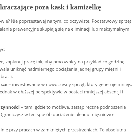
kraczające poza kask i kamizelkę
owie? Nie poprzestawaj na tym, co oczywiste. Podstawowy sprzęt
ałania prewencyjne skupiają się na eliminacji lub maksymalnym
yć:
iwe, zaplanuj pracę tak, aby pracownicy na przykład co godzinę
wala uniknąć nadmiernego obciążenia jednej grupy mięśni i
bracji.
hsze
– inwestowanie w nowoczesny sprzęt, który generuje mniejs
 jednak w dłuższej perspektywie w postaci mniejszej absencji i
czynności
– tam, gdzie to możliwe, zastąp ręczne podnoszenie
Ograniczysz w ten sposób obciążenie układu mięśniowo-
lnie przy pracach w zamkniętych przestrzeniach. To absolutna