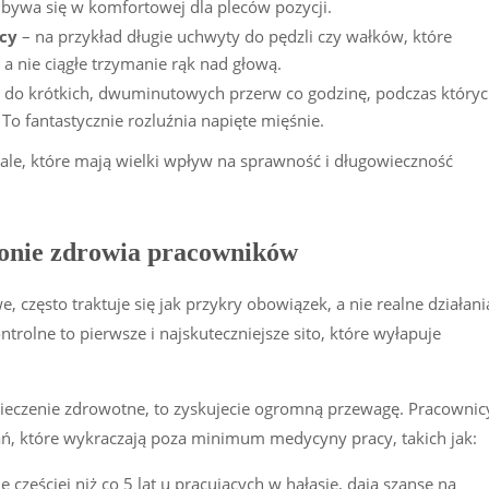
odbywa się w komfortowej dla pleców pozycji.
cy
– na przykład długie uchwyty do pędzli czy wałków, które
 a nie ciągłe trzymanie rąk nad głową.
ł do krótkich, dwuminutowych przerw co godzinę, podczas który
To fantastycznie rozluźnia napięte mięśnie.
le, które mają wielki wpływ na sprawność i długowieczność
ronie zdrowia pracowników
 często traktuje się jak przykry obowiązek, a nie realne działani
trolne to pierwsze i najskuteczniejsze sito, które wyłapuje
ieczenie zdrowotne, to zyskujecie ogromną przewagę. Pracownic
dań, które wykraczają poza minimum medycyny pracy, takich jak:
zęściej niż co 5 lat u pracujących w hałasie, dają szansę na