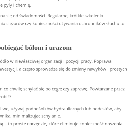
e pyły i chemię.
a się od świadomości. Regularne, krótkie szkolenia
ia ciężarów czy konieczności używania ochronników słuchu to
pobiegać bólom i urazom
o w niewłaściwej organizacji i pozycji pracy. Poprawa
stycji, a często sprowadza się do zmiany nawyków i prostych
co chwilę schylać się po cegłę czy zaprawę. Powtarzane przez
robić?
żliwe, używaj podnośników hydraulicznych lub podestów, aby
nika, minimalizując schylanie.
ią
– to proste narzędzie, które eliminuje konieczność noszenia