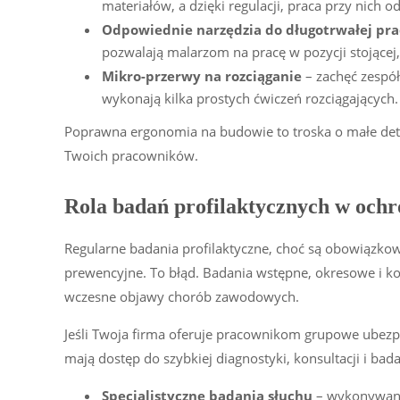
materiałów, a dzięki regulacji, praca przy nich 
Odpowiednie narzędzia do długotrwałej pra
pozwalają malarzom na pracę w pozycji stojącej,
Mikro-przerwy na rozciąganie
– zachęć zespó
wykonają kilka prostych ćwiczeń rozciągających. 
Poprawna ergonomia na budowie to troska o małe deta
Twoich pracowników.
Rola badań profilaktycznych w och
Regularne badania profilaktyczne, choć są obowiązkowe,
prewencyjne. To błąd. Badania wstępne, okresowe i kon
wczesne objawy chorób zawodowych.
Jeśli Twoja firma oferuje pracownikom grupowe ubezp
mają dostęp do szybkiej diagnostyki, konsultacji i ba
Specjalistyczne badania słuchu
– wykonywane c