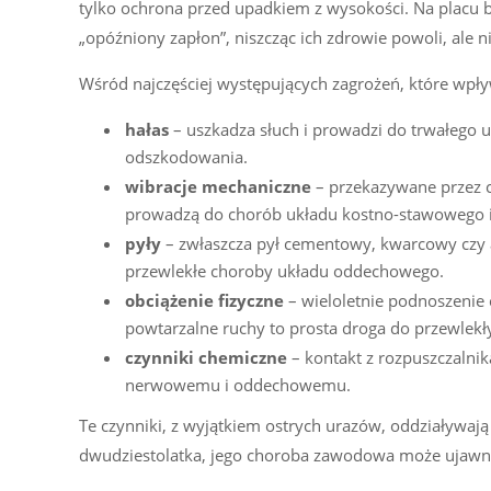
tylko ochrona przed upadkiem z wysokości. Na placu 
„opóźniony zapłon”, niszcząc ich zdrowie powoli, ale n
Wśród najczęściej występujących zagrożeń, które wpł
hałas
– uszkadza słuch i prowadzi do trwałego 
odszkodowania.
wibracje mechaniczne
– przekazywane przez ci
prowadzą do chorób układu kostno-stawowego i
pyły
– zwłaszcza pył cementowy, kwarcowy czy 
przewlekłe choroby układu oddechowego.
obciążenie fizyczne
– wieloletnie podnoszenie 
powtarzalne ruchy to prosta droga do przewlekł
czynniki chemiczne
– kontakt z rozpuszczalnik
nerwowemu i oddechowemu.
Te czynniki, z wyjątkiem ostrych urazów, oddziaływają
dwudziestolatka, jego choroba zawodowa może ujawnić si