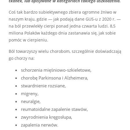
tkanek, lub opisywane w kategoriach takiego uszkodzenia.
Coś tak bardzo subiektywnego zbiera ogromne żniwo w
naszym kraju, gdzie — jak podają dane GUS-u z 2020 r. —
na ból przewlekły cierpi ponad jedna czwarta ludzi. 8,5
miliona Polaków każdego dnia zastanawia się, jak sobie
pomóc w cierpieniu.
Ból towarzyszy wielu chorobom, szczególnie doświadczają
go chorzy na:
schorzenia mięśniowo-szkieletowe,
chorobę Parkinsona i Alzheimera,
stwardnienie rozsiane,
migreny,
neuralgie,
reumatoidalne zapalenie stawów,
zwyrodnienia kręgosłupa,
zapalenia nerwów.