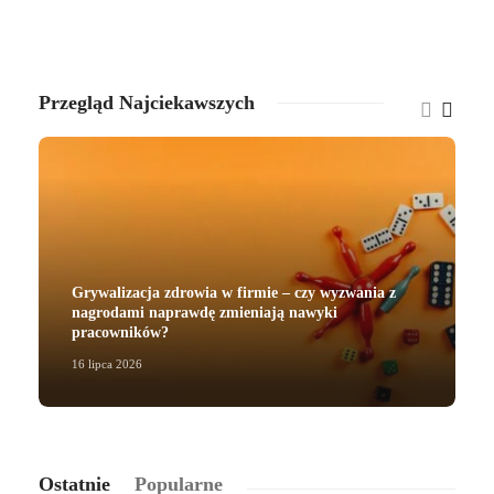
Przegląd Najciekawszych
Grywalizacja zdrowia w firmie – czy wyzwania z
nagrodami naprawdę zmieniają nawyki
pracowników?
16 lipca 2026
2
Ostatnie
Popularne