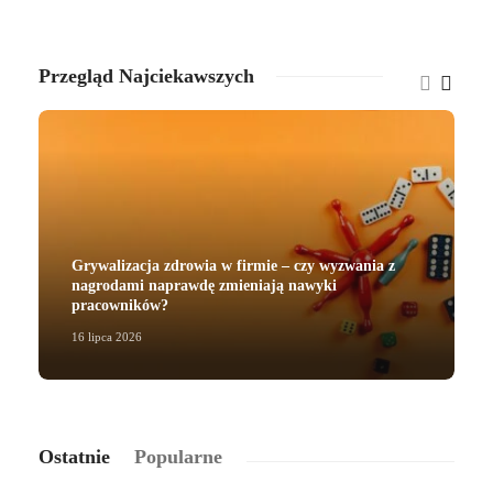
Przegląd Najciekawszych
Grywalizacja zdrowia w firmie – czy wyzwania z
nagrodami naprawdę zmieniają nawyki
pracowników?
16 lipca 2026
2
Ostatnie
Popularne