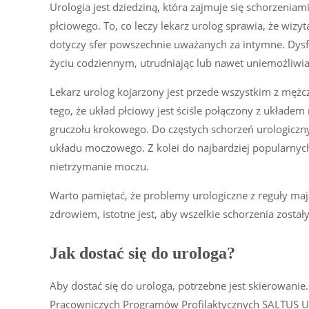
Urologia jest dziedziną, która zajmuje się schorzen
płciowego. To, co leczy lekarz urolog sprawia, że wizy
dotyczy sfer powszechnie uważanych za intymne. Dys
życiu codziennym, utrudniając lub nawet uniemożliwi
Lekarz urolog kojarzony jest przede wszystkim z mężcz
tego, że układ płciowy jest ściśle połączony z układe
gruczołu krokowego. Do częstych schorzeń urologiczny
układu moczowego. Z kolei do najbardziej popularnyc
nietrzymanie moczu.
Warto pamiętać, że problemy urologiczne z reguły ma
zdrowiem, istotne jest, aby wszelkie schorzenia zost
Jak dostać się do urologa?
Aby dostać się do urologa, potrzebne jest skierowanie
Pracowniczych Programów Profilaktycznych SALTUS Ubez