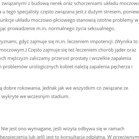
iami związanymi z budową nerek oraz schorzeniami układu moczow
ta u tego specjalisty często związana jest z dużym stresem, ponie
funkcje układu moczowo-płciowego stanowią istotne problemy w
ając prowadzenie m.in. normalnego życia seksualnego.
yznami, gdyż zajmuje się m.in. leczeniem impotencji. (Wynika to 
m moczowym.) Często zajmuje się też leczeniem chorób jąder oraz
ch mężczyzn zaliczamy przerost prostaty i wszelkie zapalenia
h problemów urologicznych kobiet należą zapalenia pęcherza i
ją dobre rokowania. Jednak jak we wszystkim co związane ze
ały wykryte we wczesnym stadium.
. Nie jest ono wymagane, jeśli wizyta odbywa się w ramach
pieczenia lub jeśli jest to konsultacja odpłatna. W przeciwnym