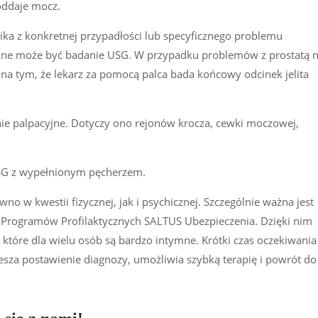
oddaje mocz.
nika z konkretnej przypadłości lub specyficznego problemu
eczne może być badanie USG. W przypadku problemów z prostatą n
 na tym, że lekarz za pomocą palca bada końcowy odcinek jelita
nie palpacyjne. Dotyczy ono rejonów krocza, cewki moczowej,
USG z wypełnionym pęcherzem.
o w kwestii fizycznej, jak i psychicznej. Szczególnie ważna jest
 Programów Profilaktycznych SALTUS Ubezpieczenia. Dzięki nim
 które dla wielu osób są bardzo intymne. Krótki czas oczekiwania
esza postawienie diagnozy, umożliwia szybką terapię i powrót do