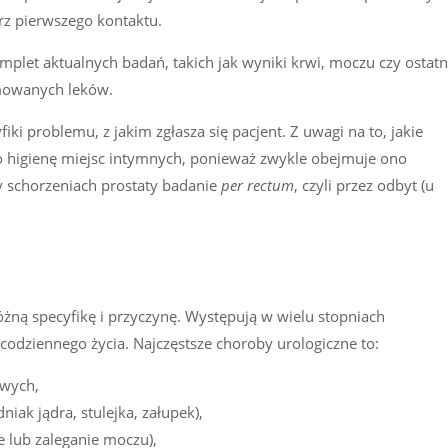
rz pierwszego kontaktu.
mplet aktualnych badań, takich jak wyniki krwi, moczu czy ostatn
jmowanych leków.
ki problemu, z jakim zgłasza się pacjent. Z uwagi na to, jakie
o higienę miejsc intymnych, ponieważ zwykle obejmuje ono
 schorzeniach prostaty badanie
per rectum
, czyli przez odbyt (u
żną specyfikę i przyczynę. Występują w wielu stopniach
odziennego życia. Najczęstsze choroby urologiczne to:
owych,
ak jądra, stulejka, załupek),
e lub zaleganie moczu),